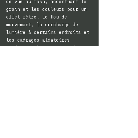
de vue au flash, accentuant le
grain et les couleurs pour un
effet rétro. Le flou de
mouvement, la surcharge de
lumière à certains endroits et
les cadrages aléatoires
renforcent l’aspect "année
2000" des images.
AGENCE
KÖM
PRODUCTION
MOON
RÉALISATION
SYLVAIN BARRON
SET DESIGN
TEDDY SEILER
DOP
PIERRE FITTANTE
HABILLEUSE
ANAËLLE GIRARD
PHOTOGRAPHE PLATEAU
ANAËLLE
GIRARD
POST-PRODUCTION
MARVIN
BOUILLY